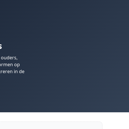
s
 ouders,
vormen op
reren in de